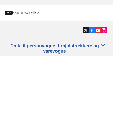
/
SKODA
Felicia
Dæk til personvogne, firhjulstrækkere og
varevogne
Motorcykel- og scooterdæk
Forhandlere
Hjælp