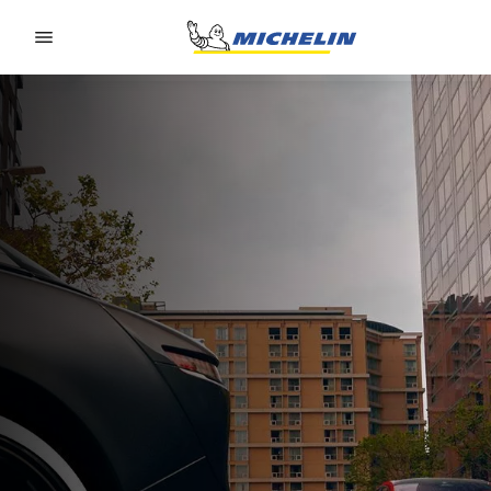
Go to page content
Go to page navigation