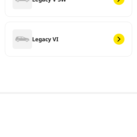
Legacy VI
Juridisk meddelelse
De viste belastnings- og/eller hastighedsindeks kan afvige en
smule fra den originale størrelse angivet på bilens tekniske