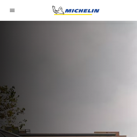
Go to page content
Go to page navigation