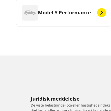
Model Y Performance
Juridisk meddelelse
De viste belastnings- og/eller hastighedsindeks
dækforhandler kunne rådgive dig på følgende 