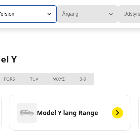
Version
Årgang
Udstyr
el Y
PQRS
TUV
WXYZ
0-9
Model Y lang Range