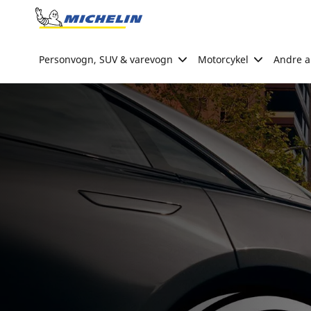
Go to page content
Go to page navigation
Personvogn, SUV & varevogn
Motorcykel
Andre ak