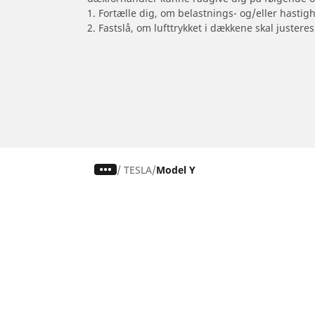
1. Fortælle dig, om belastnings- og/eller hastig
2. Fastslå, om lufttrykket i dækkene skal justeres
/
TESLA
Model Y
Dæk til personvogne,
Motorcykel
firhjulstrækkere og varevogne
Gennemse al
Gennemse alle dæk
Gennemse ef
Gennemse efter dækstørrelse
Gennemse ef