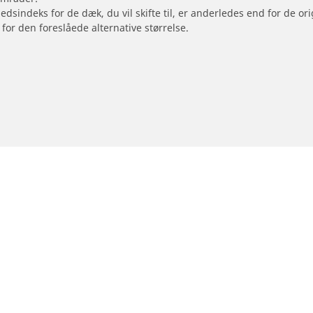
hedsindeks for de dæk, du vil skifte til, er anderledes end for de 
 for den foreslåede alternative størrelse.
- og scooterdæk
Forhandlere
le dæk
Find dækforhandlere
Din konfiguration
ter dækstørrelse
ter motorcykelmærke