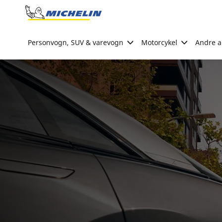
Go to page content
Go to page navigation
Personvogn, SUV & varevogn
Motorcykel
Andre ak