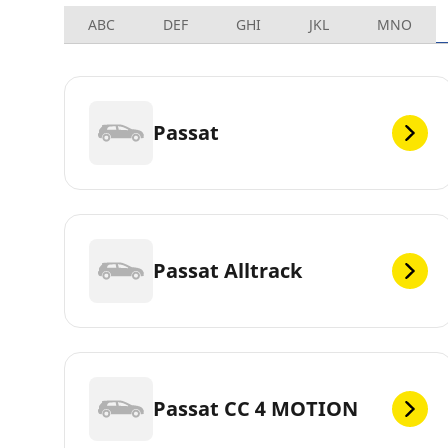
ABC
DEF
GHI
JKL
MNO
Passat
Passat Alltrack
Passat CC 4 MOTION