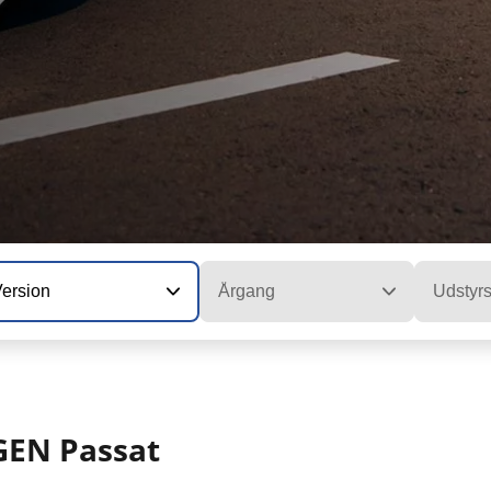
Version
Årgang
Udstyr
GEN Passat