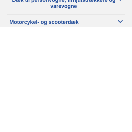
Dæk til personvogne, firhjulstrækkere og
varevogne
Motorcykel- og scooterdæk
Forhandlere
Hjælp
Cookiepolitik
Privatlivspolitik
Vilkår
Generelle betingelser
Tilgængelighedserklæring
Betingelser for offentliggørelse og behandling af anmeldelser
Etisk kodeks