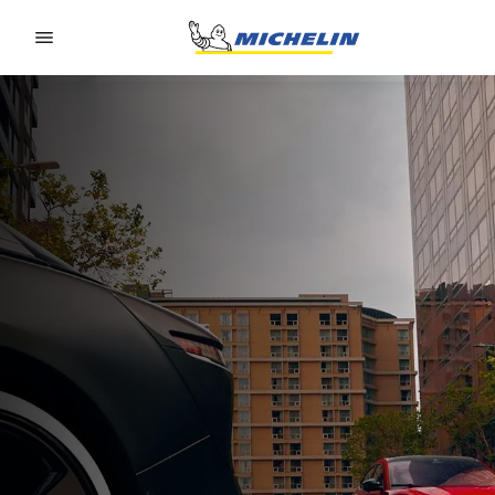
Go to page content
Go to page navigation