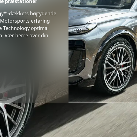
e præstationer
rgy™-dækkets højtydende
 Motorsports erfaring
e Technology optimal
en. Vær herre over din