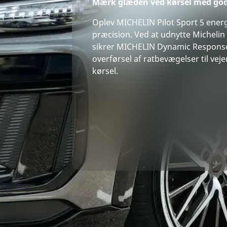
Mærk glæden ved kørsel med god
Oplev MICHELIN Pilot Sport 5 ene
præcision. Ved at udnytte Michelin
sikrer MICHELIN Dynamic Respons
overførsel af ratbevægelser til vej
kørsel.