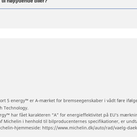
til højtydende biler?
port 5 energy™ er A-mærket for bremseegenskaber i vådt føre ifø
h Technology.
ergy™ har fået karakteren “A” for energieffektivitet på EU’s mærkn
f Michelin i henhold til bilproducenternes specifikationer, er un
ichelin-hjemmeside: https://www.michelin.dk/auto/rad/vaelg-dae