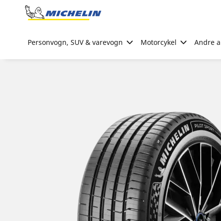
Go to page content
Go to page navigation
Personvogn, SUV & varevogn
Motorcykel
Andre ak