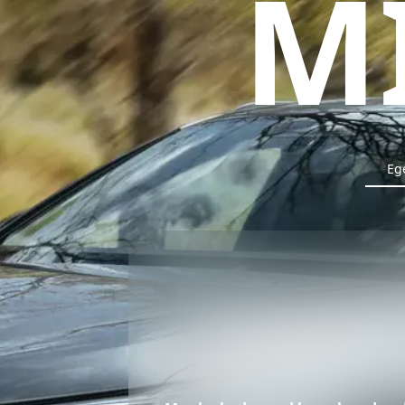
M
Vi
Eg