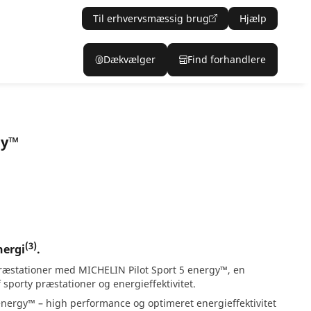
Til erhvervsmæssig brug
Hjælp
Dækvælger
Find forhandlere
gy™
(3)
nergi
.
ræstationer med MICHELIN Pilot Sport 5 energy™, en
porty præstationer og energieffektivitet.
energy™ – high performance og optimeret energieffektivitet