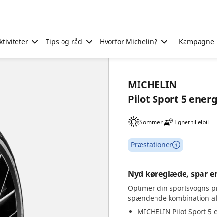
tiviteter
Tips og råd
Hvorfor Michelin?
Kampagne
MICHELIN
Pilot Sport 5 ener
Sommer
Egnet til elbil
Præstationer
Nyd køreglæde, spar e
Optimér din sportsvogns p
spændende kombination af s
MICHELIN Pilot Sport 5 