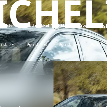
ICHEL
gtigste fordele ved
dækket MICHELIN Pilot Sport 5 energ
enskab #1
Egenskab #2
Egenskab #3
Egenskab