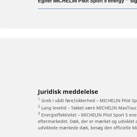
Egner MICHELIN Pilot Sport 5 energy™ sig 
Juridisk meddelelse
1
Greb i vådt føre/sikkerhed – MICHELIN Pilot S
2
Lang levetid – Takket være MICHELIN MaxTouc
3
Energieffektivitet – MICHELIN Pilot Sport 5 en
eftermarkedet. Dæk, der er mærket og udviklet a
udviklede mærkede dæk, besøg den officielle M