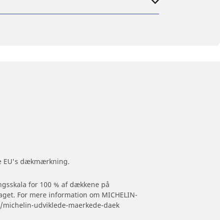
lge EU's dækmærkning.
ingsskala for 100 % af dækkene på
dtaget. For mere information om MICHELIN-
k/michelin-udviklede-maerkede-daek