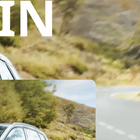
IN
y™
 #4