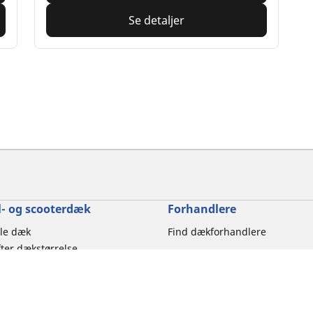
Se detaljer
- og scooterdæk
Forhandlere
le dæk
Find dækforhandlere
ter dækstørrelse
ter motorcykelmærke
er køreoplevelse
ter motorcykeltype