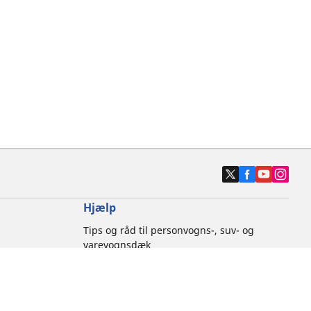
Hjælp
Tips og råd til personvogns-, suv- og
varevognsdæk
Tips og råd til motorcykeldæk
Kontakt os
Brandfarer forbundet med dæk
Etik hos Michelin