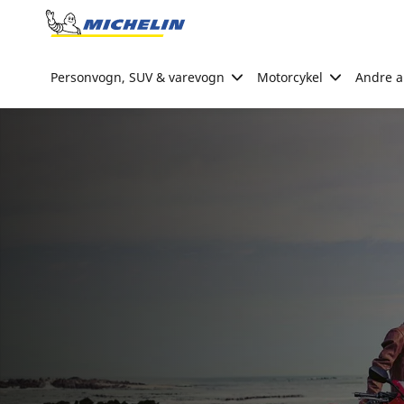
Go to page content
Go to page navigation
Personvogn, SUV & varevogn
Motorcykel
Andre ak