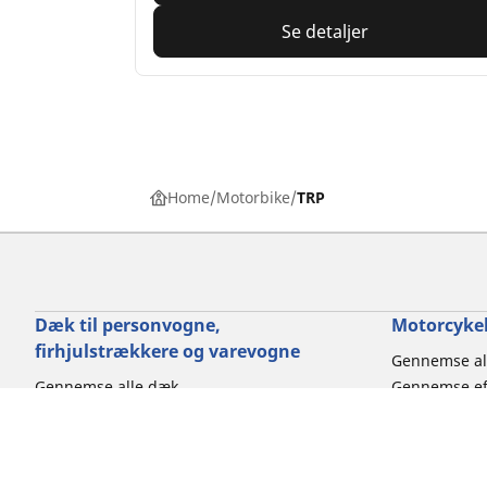
Se detaljer
Home
Motorbike
TRP
Dæk til personvogne,
Motorcykel
firhjulstrækkere og varevogne
Gennemse al
Gennemse alle dæk
Gennemse ef
Gennemse efter dækstørrelse
Gennemse ef
Gennemse efter bilmærke
Gennemse eft
Gennemse efter køreoplevelse
Gennemse ef