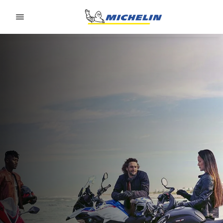
Go to page content
Go to page navigation