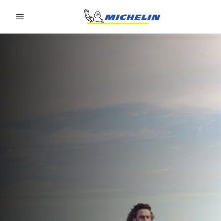
Go to page content
Go to page navigation