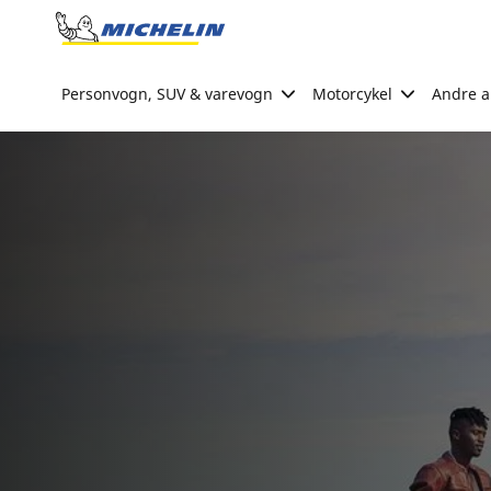
Go to page content
Go to page navigation
Personvogn, SUV & varevogn
Motorcykel
Andre ak