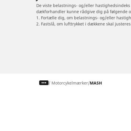
De viste belastnings- og/eller hastighedsindeks
dækforhandler kunne rådgive dig på følgende 
1. Fortælle dig, om belastnings- og/eller hastig
2. Fastslå, om lufttrykket i dækkene skal justeres
/
Motorcykelmærker
MASH
Dæk til personvogne,
Motorcykel
firhjulstrækkere og varevogne
Gennemse al