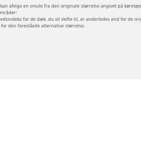
 kan afvige en smule fra den originale størrelse angivet på køretø
områder:
hedsindeks for de dæk, du vil skifte til, er anderledes end for de 
 for den foreslåede alternative størrelse.
- og scooterdæk
Forhandlere
Din konfiguration
le dæk
Find dækforhandlere