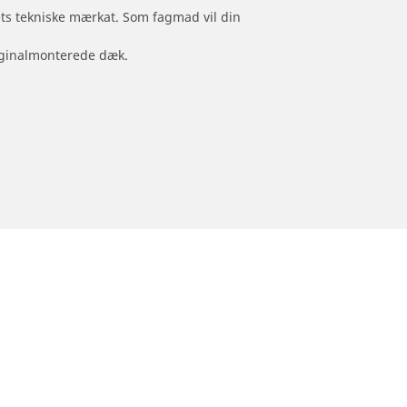
jets tekniske mærkat. Som fagmad vil din
originalmonterede dæk.
Hjælp
Tips og råd til personvogns-, suv- og