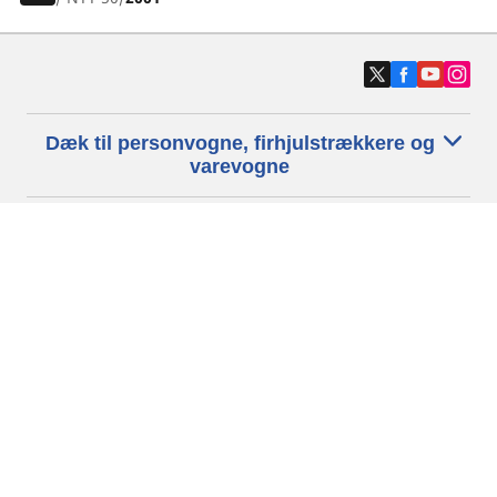
Dæk til personvogne, firhjulstrækkere og
varevogne
Motorcykel- og scooterdæk
Forhandlere
Hjælp
Cookiepolitik
Privatlivspolitik