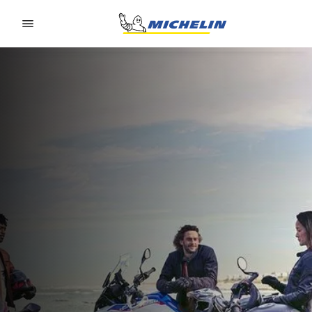
Go to page content
Go to page navigation