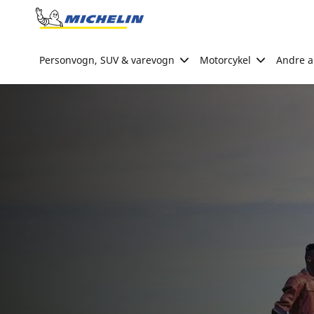
Go to page content
Go to page navigation
Personvogn, SUV & varevogn
Motorcykel
Andre ak