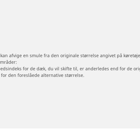
 kan afvige en smule fra den originale størrelse angivet på køretø
områder:
hedsindeks for de dæk, du vil skifte til, er anderledes end for de 
 for den foreslåede alternative størrelse.