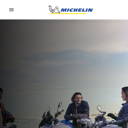
Go to page content
Go to page navigation