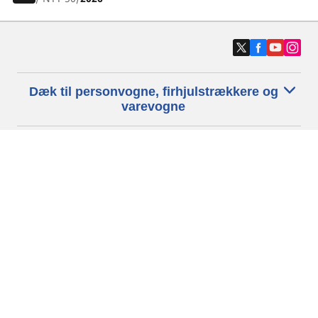
Dæk til personvogne, firhjulstrækkere og
varevogne
Motorcykel- og scooterdæk
Forhandlere
Hjælp
Cookiepolitik
Privatlivspolitik