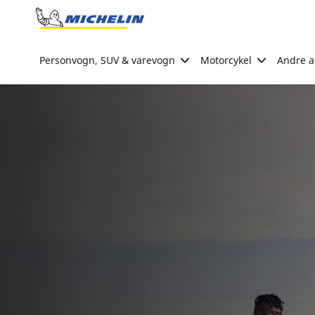
Go to page content
Go to page navigation
Personvogn, SUV & varevogn
Motorcykel
Andre ak