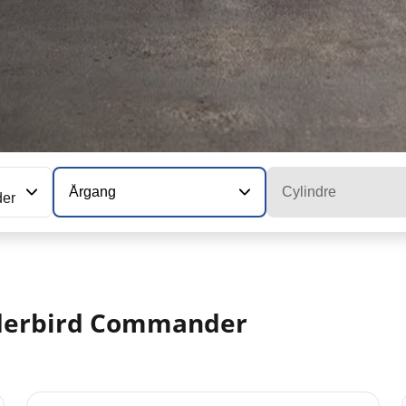
Årgang
Cylindre
er
derbird Commander