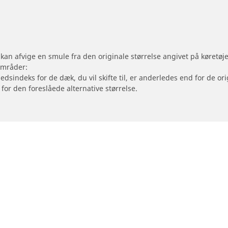
 kan afvige en smule fra den originale størrelse angivet på køretø
områder:
hedsindeks for de dæk, du vil skifte til, er anderledes end for de 
 for den foreslåede alternative størrelse.
Din konfiguration