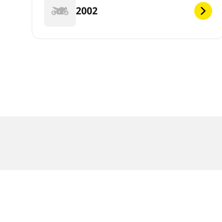
2002
Juridisk meddelelse
De viste belastnings- og/eller hastighedsindeks