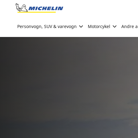
Go to page content
Go to page navigation
Personvogn, SUV & varevogn
Motorcykel
Andre ak