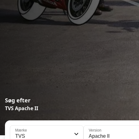
Søg efter
TVS Apache II
Mærke
Version
TVS
Apache II