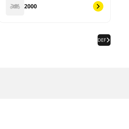
2000
DEF
jets tekniske mærkat. Som fagmad vil din