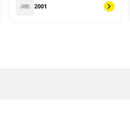
2001
 kan afvige en smule fra den originale størrelse angivet på køretø