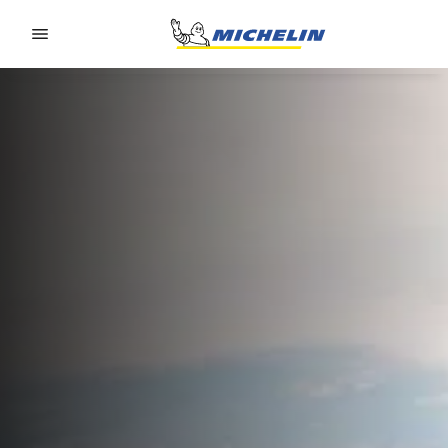
Go to page content
Go to page navigation