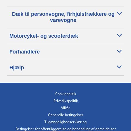
Dæk til personvogne, firhjulstrækkere og
varevogne
Motorcykel- og scooterdæk
Forhandlere
Hjælp
Cookiepolitik
Privatlivspolitik
Vilkår
Generelle betingelser
Tilgængelighedserklæring
Betingelser for offentliggørelse og behandling af anmeldelser