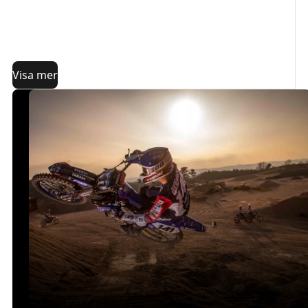
Reparationskit til motorcykeldæk
Hvordan repareres et motorcykeldæk?
Dæktætningskit
reparation af motorcykeldæk tæt på mig
Visa mer