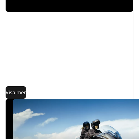
Du kan finde en dækspecialist nær dig her
.
Artiklens indhold:
Tilbehør til skift af motorcykeldæk
1. Sådan skifter man motorcykel med slange
2. Sådan skifter man motorcykeldæk med MICHELIN
Bib Mousseᵀᴹ
Hvorfor vælge MICHELIN Bib Mousseᵀᴹ i stedet for en
slange?
Visa mer