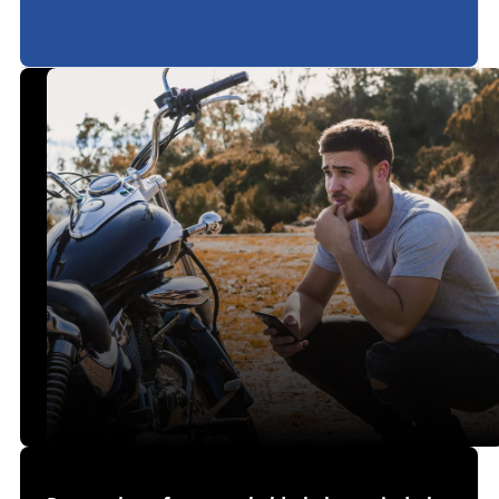
æk skiftes?