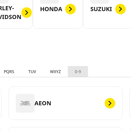
RLEY-
HONDA
SUZUKI
VIDSON
PQRS
TUV
WXYZ
0-9
AEON