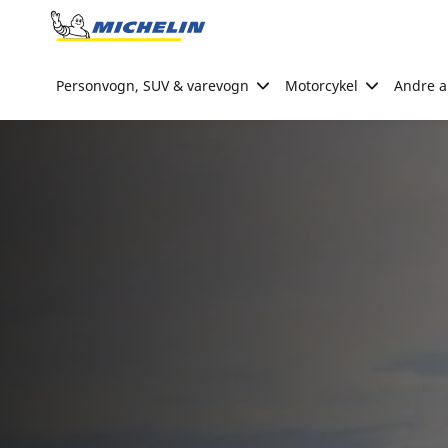
Go to page content
Go to page navigation
Personvogn, SUV & varevogn
Motorcykel
Andre ak