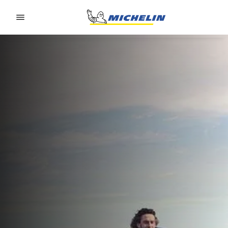
Go to page content
Go to page navigation