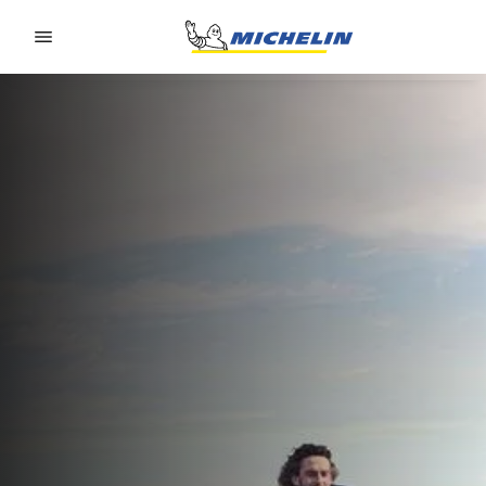
Go to page content
Go to page navigation