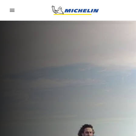
Go to page content
Go to page navigation