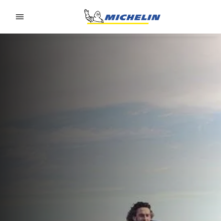
Go to page content
Go to page navigation