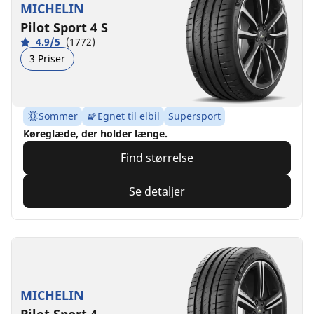
MICHELIN
Pilot Sport 4 S
4.9/5
(1772)
3 Priser
Sommer
Egnet til elbil
Supersport
Køreglæde, der holder længe.
Find størrelse
Se detaljer
MICHELIN
Pilot Sport 4