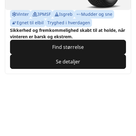
Vinter
3PMSF
Isgreb
Mudder og sne
Egnet til elbil
Tryghed i hverdagen
Sikkerhed og fremkommelighed skabt til at holde, når
vinteren er barsk og ekstrem.
Find størrelse
Se detaljer
MICHELIN
Latitude Sport 3
4.8/5
(262)