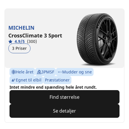
MICHELIN
CrossClimate 3 Sport
4.9/5
(300)
3 Priser
Hele året
3PMSF
Mudder og sne
Egnet til elbil
Præstationer
Intet mindre end spænding hele året rundt.
Find størrelse
Se detaljer