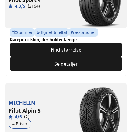
4.8/5
(2164)
Sommer
Egnet til elbil
Præstationer
Kørepræcision, der holder længe.
Find størrelse
Se detaljer
MICHELIN
Pilot Alpin 5
4/5
(2)
4 Priser