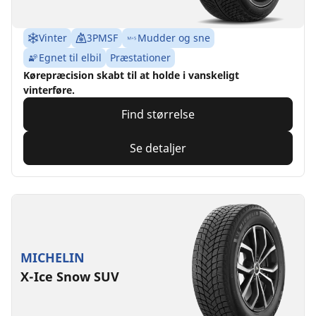
Vinter
3PMSF
Mudder og sne
Egnet til elbil
Præstationer
Kørepræcision skabt til at holde i vanskeligt
vinterføre.
Find størrelse
Se detaljer
MICHELIN
X-Ice Snow SUV