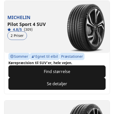
MICHELIN
Pilot Sport 4 SUV
4.8/5
(309)
2 Priser
Sommer
Egnet til elbil
Præstationer
Kørepræcision til SUV’er, hele vejen.
Find størrelse
Se detaljer