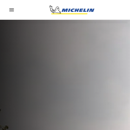
Go to page content
Go to page navigation